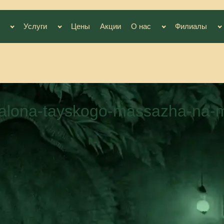
Услуги
Цены
Акции
О нас
Филиалы
alona-tayskogo-massazha-na-m