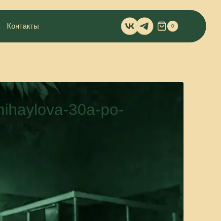
Контакты
0
ihaylova-30a-po-