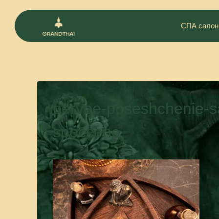
СПА салон
pervoe-poseshchenie-s
speccene