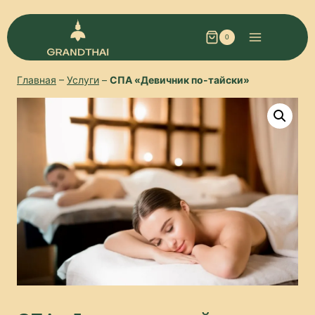
0
Главная
–
Услуги
–
СПА «Девичник по-тайски»