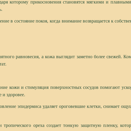
одаря которому прикосновения становятся мягкими и плавным
ь.
ние в состояние покоя, когда внимание возвращается к собств
риятного равновесия, а кожа выглядит заметно более свежей. К
ат.
вание кожи и стимуляция поверхностных сосудов помогают уско
 и здоровее.
овление эпидермиса удаляет ороговевшие клетки, снимает ощущ
и тропического ореха создает тонкую защитную пленку, кото