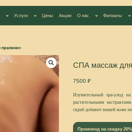
Услуги
Цены
Акции
О нас
Филиалы
 пралине»
СПА массаж для
7500
₽
Изумительный
spa
-уход на
растительными экстрактами
скраб добавит вашей коже н
Промокод на скидку 20%