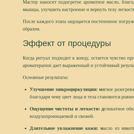
Мастер наносит подогретое ароматное масло, благ
мышцы, улучшить настроение и вернуть телу легкост
После каждого этапа ощущается постепенное погруже
образом.
Эффект от процедуры
Когда ритуал подходит к концу, остается чувство п
ароматерапии дает выраженный и устойчивый результ
Основные результаты:
Улучшение микроциркуляции: м
ягкое разогре
благодаря чему цвет лица и тела становится ровнее
Ощущение чистоты и легкости: д
еликатное обн
воздухопроницаемой и свежей.
Длительное
увлажнение кожи:
м
асло из мякот