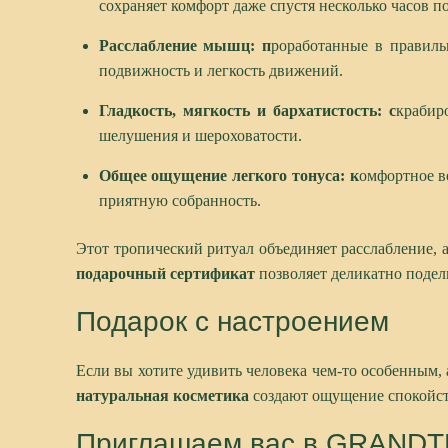
сохраняет комфорт даже спустя несколько часов п
Расслабление мышц: п
роработанные в правиль
подвижность и легкость движений.
Гладкость, мягкость и бархатистость: с
крабир
шелушения и шероховатости.
Общее ощущение легкого тонуса: к
омфортное в
приятную собранность.
Этот тропический ритуал объединяет расслабление, а
подарочный сертификат
позволяет деликатно подели
Подарок с настроением
Если вы хотите удивить человека чем-то особенным,
натуральная косметика
создают ощущение спокойств
Приглашаем вас в
GRANDT