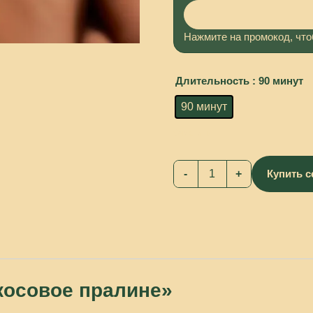
Нажмите на промокод, что
Длительность
: 90 минут
90 минут
Очистить
Купить 
косовое пралине»